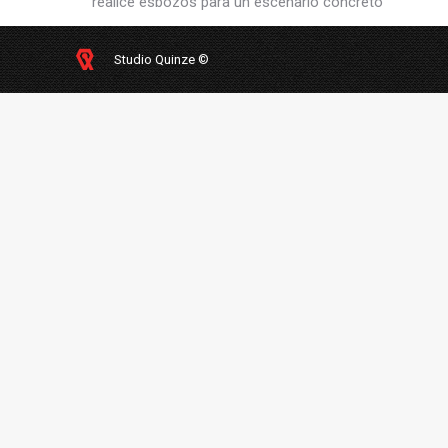
realicé esbozos para un escenario concreto
Studio Quinze ©