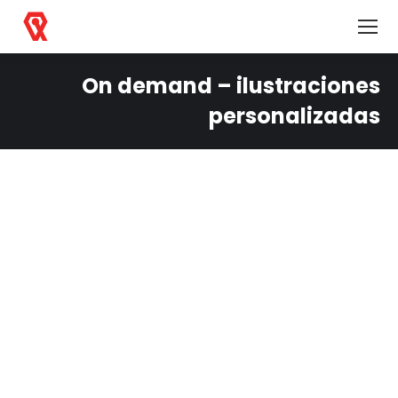
contenido
On demand – ilustraciones
Estás aquí:
personalizadas